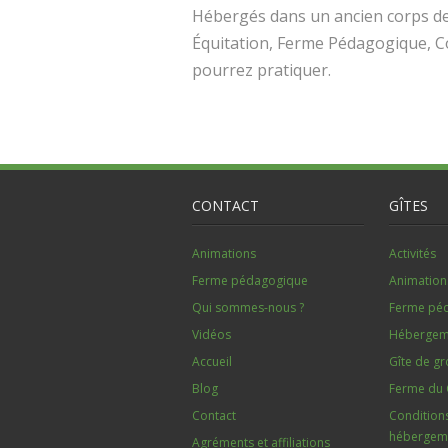
Hébergés dans un ancien corps de 
Équitation, Ferme Pédagogique, C
pourrez pratiquer.
CONTACT
GÎTES
Animations
Activités
Ferme pédagogique
Animation
Qui sommes-nous ?
Ferme pé
Vidéos
Hébergem
Accueil
Gîte de g
Blog
Ferme du 
Contact
Condition
hébergem
Agréments et affiliations