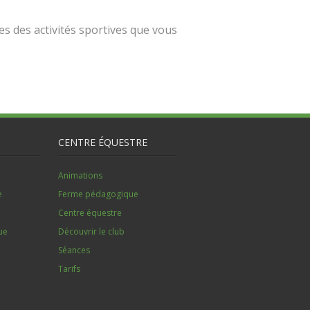
es des activités sportives que vous
CENTRE ÉQUESTRE
Animations
e
Ferme pédagogique
Centre équestre
ue
Découvrir le club
Séances
Tarifs