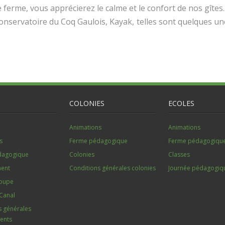
ferme, vous apprécierez le calme et le confort de nos gîtes.
onservatoire du Coq Gaulois, Kayak,
telles sont quelques un
COLONIES
ECOLES
Animations
Animations
s
Ferme pédagogique
Ferme pédagogiqu
dagogique
Colonies
Classes
ent
Conditions générales colonies
Journée pédagogiq
roupe
Canal
s générales
ents