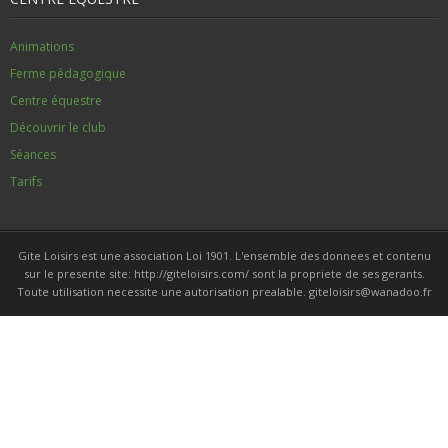
Animations
Ferme pédagogique
Centre équestre
Découvrir le club
Séances
Tarifs
Gite Loisirs est une association Loi 1901. L'ensemble des donnees et contenu
sur le presente site: http://giteloisirs.com/ sont la propriete de ses gerants.
Toute utilisation necessite une autorisation prealable. giteloisirs@wanadoo.fr