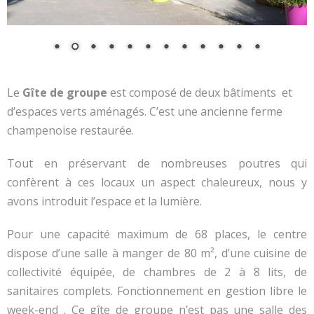
Classes
- Journée pédagogique
Ferme pédagogique
Le
Gîte de groupe
est composé de deux bâtiments et
Centre équestre
d’espaces verts aménagés. C’est une ancienne ferme
- Découvrir le club
champenoise restaurée.
- Séances
Tout en préservant de nombreuses poutres qui
- Tarifs
confèrent à ces locaux un aspect chaleureux, nous y
avons introduit l’espace et la lumière.
Contact
Animations
Pour une capacité maximum de 68 places, le centre
dispose d’une salle à manger de 80 m², d’une cuisine de
collectivité équipée, de chambres de 2 à 8 lits, de
sanitaires complets. Fonctionnement en gestion libre le
week-end . Ce gîte de groupe n’est pas une salle des