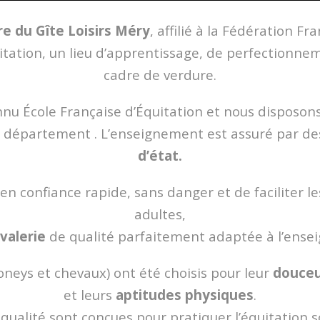
e du Gîte Loisirs Méry
, affilié à la Fédération Fr
itation, un lieu d’apprentissage, de perfectionn
cadre de verdure.
nnu École Française d’Équitation et nous disposon
u département . L’enseignement est assuré par d
d’état.
n confiance rapide, sans danger et de faciliter l
adultes,
valerie
de qualité parfaitement adaptée à l’ensei
neys et chevaux) ont été choisis pour leur
douce
et leurs
aptitudes physiques
.
ualité sont conçues pour pratiquer l’équitation s