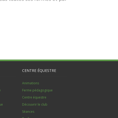
CENTRE ÉQUESTRE
Animations
e
Ferme pédagogique
Centre équestre
ue
Découvrir le club
Séances