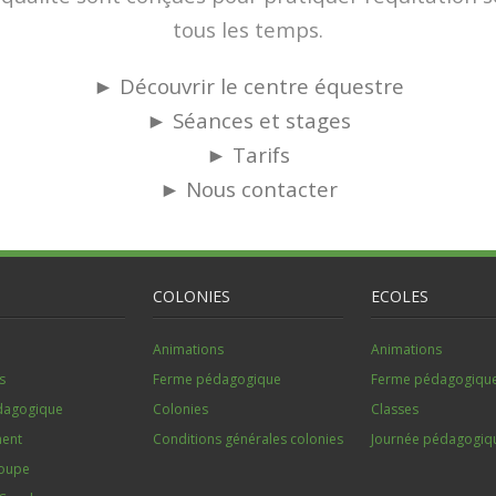
tous les temps.
► Découvrir le centre équestre
► Séances et stages
► Tarifs
► Nous c
ontacter
COLONIES
ECOLES
Animations
Animations
s
Ferme pédagogique
Ferme pédagogiqu
dagogique
Colonies
Classes
ent
Conditions générales colonies
Journée pédagogiq
roupe