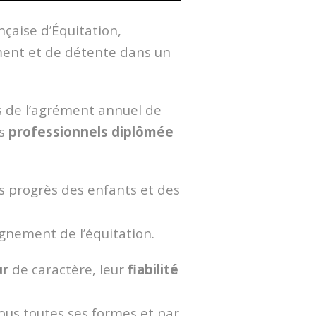
ançaise d’Équitation,
ement et de détente dans un
s de l’agrément annuel de
es
professionnels diplômée
es progrès des enfants et des
gnement de l’équitation.
ur
de caractère, leur
fiabilité
ous toutes ses formes et par