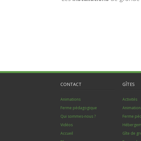
CONTACT
GÎTES
Animations
Activités
Ferme pédagogique
Animation
Qui sommes-nous ?
Ferme pé
Vidéos
Hébergem
Accueil
Gîte de g