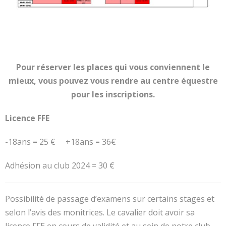
Classes
- Journée pédagogique
Ferme pédagogique
Pour réserver les places qui vous conviennent le
Centre équestre
mieux, vous pouvez vous rendre au centre équestre
- Découvrir le club
pour les inscriptions.
- Séances
Licence FFE
- Tarifs
-18ans = 25 € +18ans = 36€
Contact
Adhésion au club 2024 = 30 €
Animations
Possibilité de passage d’examens sur certains stages et
selon l’avis des monitrices. Le cavalier doit avoir sa
licence FFE en cours de validité et au sein de notre club.