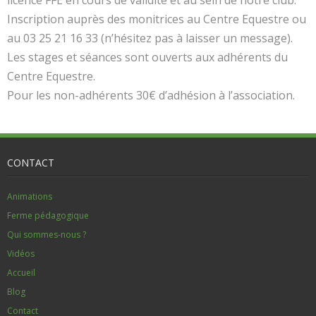
Inscription auprès des monitrices au Centre Equestre ou
au 03 25 21 16 33 (n’hésitez pas à laisser un message).
Les stages et séances sont ouverts aux adhérents du
Centre Equestre.
Pour les non-adhérents 30€ d’adhésion à l’association.
CONTACT
Animations
Ferme pédagogique
Qui sommes-nous ?
Vidéos
Accueil
Blog
Contact