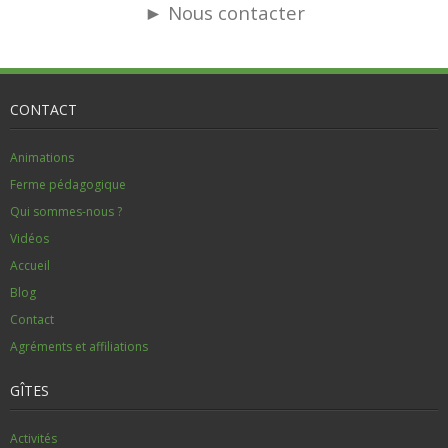
► Nous c
ontacter
CONTACT
Animations
Ferme pédagogique
Qui sommes-nous ?
Vidéos
Accueil
Blog
Contact
Agréments et affiliations
GÎTES
Activités