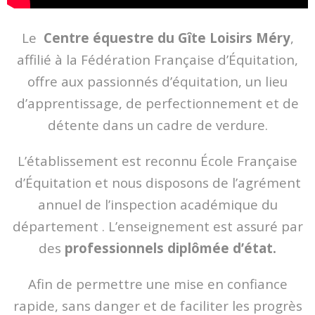
Classes
Le
Centre équestre du Gîte Loisirs Méry
,
- Journée pédagogique
affilié à la Fédération Française d’Équitation,
Ferme pédagogique
offre aux passionnés d’équitation, un lieu
Centre équestre
d’apprentissage, de perfectionnement et de
- Découvrir le club
détente dans un cadre de verdure.
- Séances
L’établissement est reconnu École Française
- Tarifs
d’Équitation et nous disposons de l’agrément
annuel de l’inspection académique du
Contact
département . L’enseignement est assuré par
Animations
des
professionnels diplômée d’état.
Afin de permettre une mise en confiance
rapide, sans danger et de faciliter les progrès